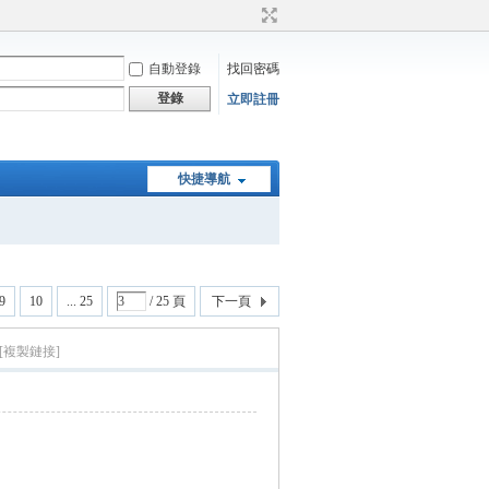
自動登錄
找回密碼
登錄
立即註冊
快捷導航
9
10
... 25
/ 25 頁
下一頁
[複製鏈接]