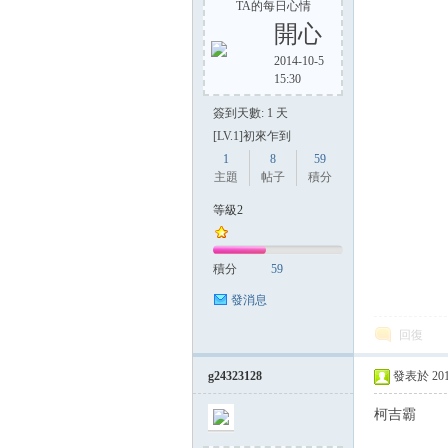
TA的每日心情
開心
2014-10-5
15:30
簽到天數: 1 天
[LV.1]初來乍到
1
8
59
主題
帖子
積分
等級2
積分
59
發消息
回復
g24323128
發表於 2014-
柯吉霸 