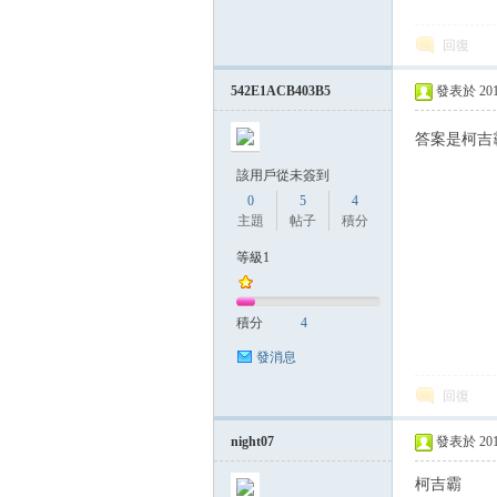
回復
542E1ACB403B5
發表於 2014-
答案是柯吉霸~
該用戶從未簽到
0
5
4
主題
帖子
積分
等級1
積分
4
發消息
回復
night07
發表於 2014-