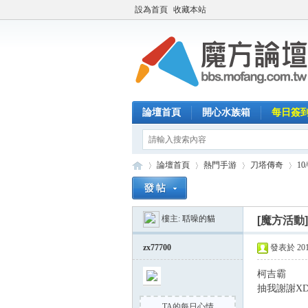
設為首頁
收藏本站
論壇首頁
開心水族箱
每日簽
論壇首頁
熱門手游
刀塔傳奇
1
樓主:
聒噪的貓
[魔方活動
魔
»
›
›
›
zx77700
發表於 2014-
柯吉霸
抽我謝謝X
TA的每日心情