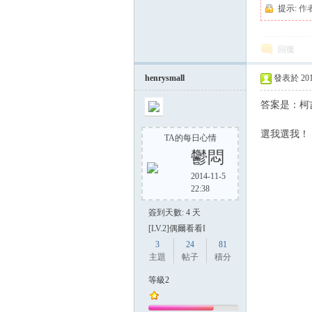
提示:
作
回復
henrysmall
發表於 2014-
答案是：柯
選我選我！
TA的每日心情
鬱悶
2014-11-5
22:38
簽到天數: 4 天
[LV.2]偶爾看看I
3
24
81
主題
帖子
積分
等級2