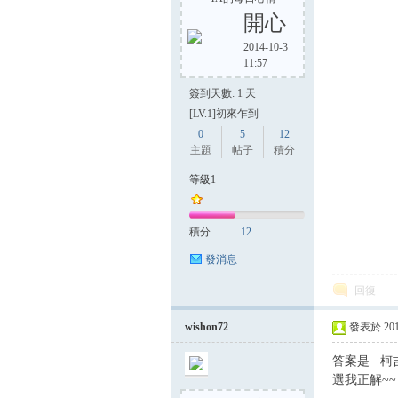
開心
2014-10-3
11:57
方
簽到天數: 1 天
[LV.1]初來乍到
0
5
12
主題
帖子
積分
等級1
積分
12
網
發消息
回復
wishon72
發表於 2014-
答案是 柯
選我正解~~