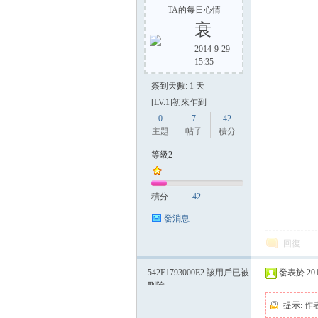
TA的每日心情
衰
2014-9-29
15:35
簽到天數: 1 天
[LV.1]初來乍到
0
7
42
主題
帖子
積分
等級2
積分
42
發消息
回復
542E1793000E2
該用戶已被
發表於 2014-
刪除
提示:
作