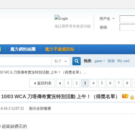
用戶名
免註冊即享有會員功能
密碼
到
魔方網粉絲團
魔方手遊資訊站
熱搜:
game +
加加
My card
帖子
搜
0/03 WCA 刀塔傳奇實況特別活動 上午！（得獎名單） ...
返回列表
1
2
3
4
5
6
7
8
索
]
10/03 WCA 刀塔傳奇實況特別活動 上午！（得獎名單）
10-3 12:07:52
|
顯示全部樓層
D 超級缺鑽石的