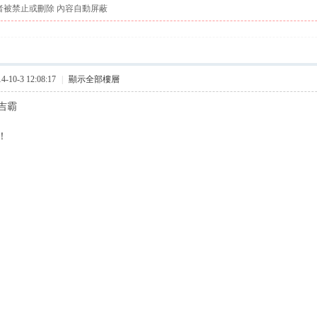
者被禁止或刪除 內容自動屏蔽
10-3 12:08:17
|
顯示全部樓層
吉霸
！