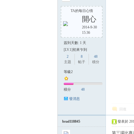
TA的每日心情
開心
2014-9-30
15:36
簽到天數: 1 天
[LV.1]初來乍到
2
8
48
主題
帖子
積分
等級2
積分
48
發消息
回復
brad118845
發表於 2014-
第三場比賽是