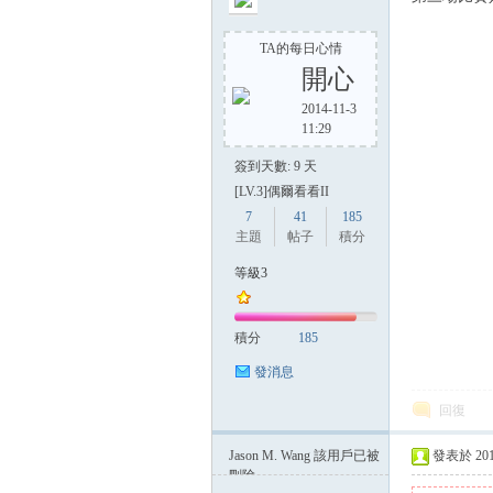
TA的每日心情
開心
2014-11-3
11:29
簽到天數: 9 天
[LV.3]偶爾看看II
7
41
185
主題
帖子
積分
等級3
積分
185
發消息
回復
Jason M. Wang
該用戶已被
發表於 2014-
刪除