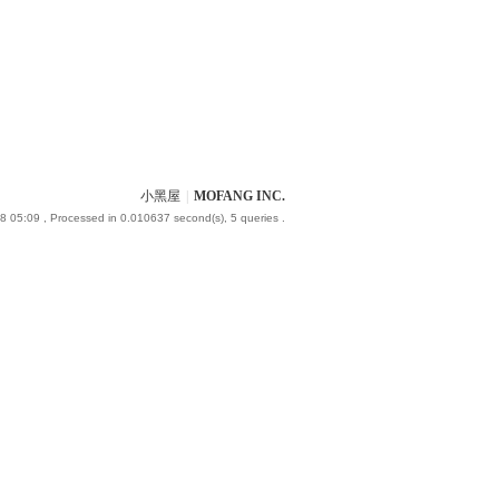
小黑屋
|
MOFANG INC.
8 05:09
, Processed in 0.010637 second(s), 5 queries .