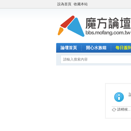
設為首頁
收藏本站
論壇首頁
開心水族箱
每日簽
請稍候...