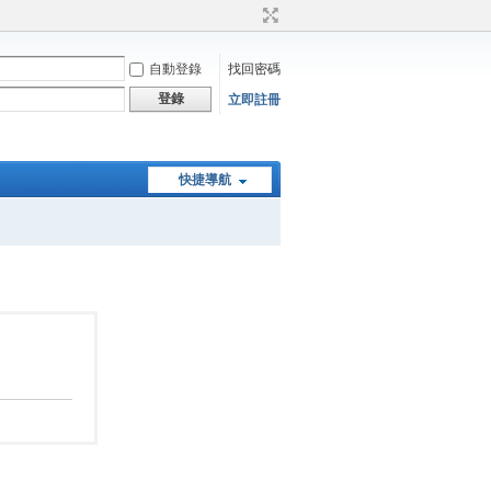
自動登錄
找回密碼
登錄
立即註冊
快捷導航