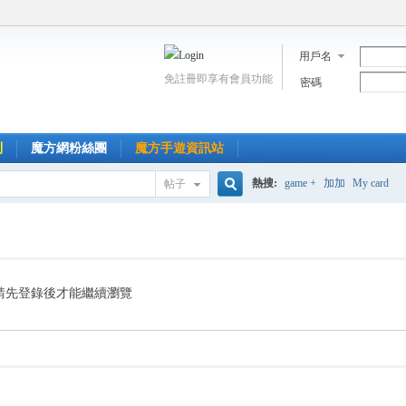
用戶名
免註冊即享有會員功能
密碼
到
魔方網粉絲團
魔方手遊資訊站
熱搜:
game +
加加
My card
帖子
搜
索
請先登錄後才能繼續瀏覽