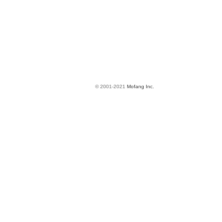
© 2001-2021
Mofang Inc.