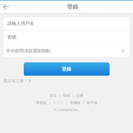
登錄
安全提問(未設置請忽略)
登錄
還沒有註冊？
首頁
|
登錄
|
註冊
簡易版
|
觸屏版
|
電腦版
|
客戶端
© Comsenz Inc.