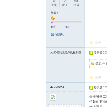
10
94
668
主題
帖子
積分
等級6
積分
668
發消息
回復
cxz90628
該用戶已被刪除
發表於 2014-
提示:
作
回復
abcde89059
發表於 2014-
骨王雖然二
但是他有兩條命啊!!
一上三星 