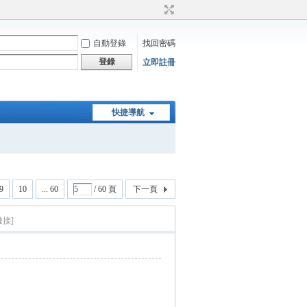
自動登錄
找回密碼
登錄
立即註冊
快捷導航
9
10
... 60
/ 60 頁
下一頁
鏈接]