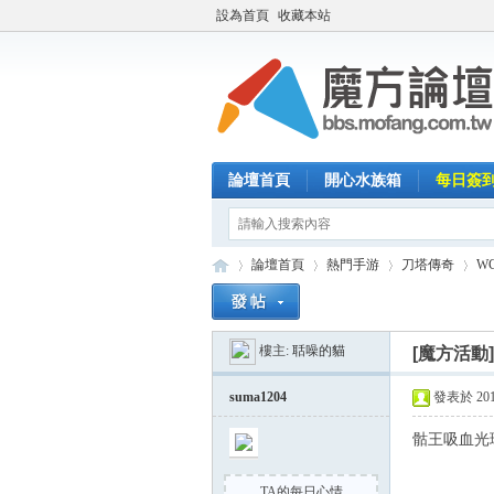
設為首頁
收藏本站
論壇首頁
開心水族箱
每日簽
論壇首頁
熱門手游
刀塔傳奇
W
樓主:
聒噪的貓
[魔方活動
魔
»
›
›
›
suma1204
發表於 2014-
骷王吸血光環
TA的每日心情