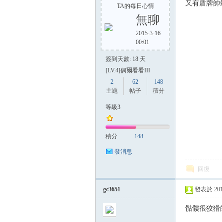
又有盾牌帥
TA的每日心情
無聊
2015-3-16
00:01
簽到天數: 18 天
[LV.4]偶爾看看III
2
62
148
主題
帖子
積分
等級3
積分
148
發消息
回復
gc3651
發表於 2014-
骷髏很狡猾的