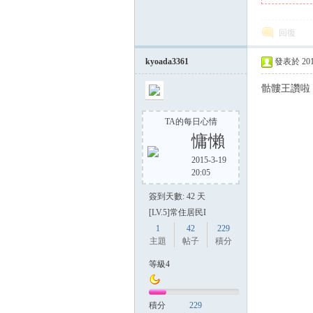
回復
kyoada3361
發表於 2014-
骷髏王讚啦
TA的每日心情
慵懶
2015-3-19
20:05
簽到天數: 42 天
[LV.5]常住居民I
1
42
229
主題
帖子
積分
等級4
積分
229