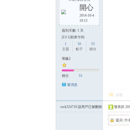
開心
2014-10-4
19:13
方
簽到天數: 1 天
[LV.1]初來乍到
1
10
53
主題
帖子
積分
等級2
積分
53
網
發消息
回復
rock524719
該用戶已被刪除
發表於 2014-
提示:
作