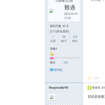
TA的每日心情
難過
2014-10-19
22:30
簽到天數: 40 天
[LV.5]常住居民I
1
68
219
主題
帖子
積分
等級4
積分
219
發消息
回復
HongSmall@FB
發表於 2014-
當然是骷髏