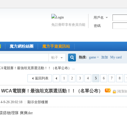
用戶名
免註冊即享有會員功能
密碼
到
魔方網粉絲團
魔方手遊資訊站
熱搜:
game +
加加
My card
帖子
搜
CA電競賽！最強坦克票選活動！！（名單公布） ...
返回列表
1
2
3
4
5
6
7
8
索
]
WCA電競賽！最強坦克票選活動！！（名單公布）
[複製
9-26 20:02:18
|
顯示全部樓層
搭物理隊 爽爽der