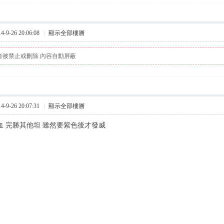
9-26 20:06:08
|
顯示全部樓層
者被禁止或刪除 內容自動屏蔽
9-26 20:07:31
|
顯示全部樓層
條血 完勝其他坦 雖然要紫色後才發威