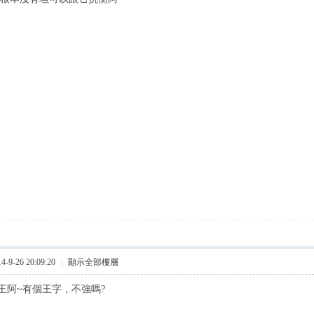
9-26 20:09:20
|
顯示全部樓層
王阿~有個王字，不強嗎?