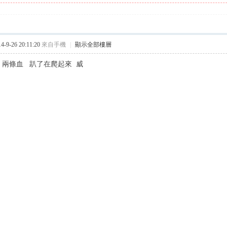
9-26 20:11:20
來自手機
|
顯示全部樓層
 兩條血 趴了在爬起來 威