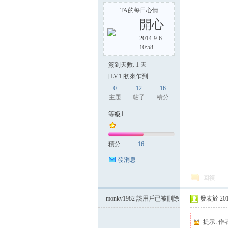
TA的每日心情
開心
2014-9-6
10:58
簽到天數: 1 天
[LV.1]初來乍到
0
12
16
主題
帖子
積分
等級1
積分
16
發消息
回復
monky1982
該用戶已被刪除
發表於 2014-
提示:
作