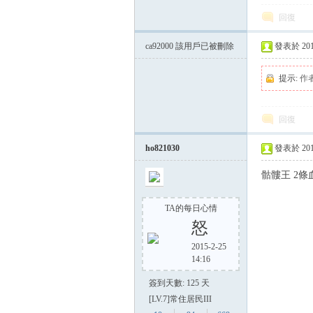
回復
ca92000
該用戶已被刪除
發表於 2014-
提示:
作
回復
ho821030
發表於 2014-
骷髏王 2
TA的每日心情
怒
2015-2-25
14:16
簽到天數: 125 天
[LV.7]常住居民III