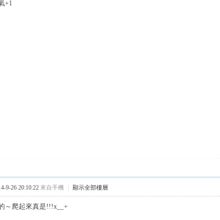
氣+1
9-26 20:10:22
來自手機
|
顯示全部樓層
～爬起來真是!!!x__+