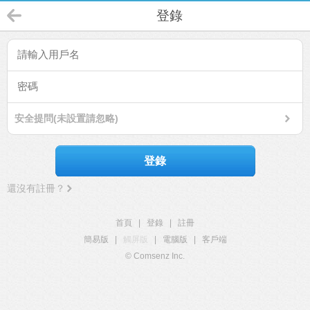
登錄
安全提問(未設置請忽略)
登錄
還沒有註冊？
首頁
|
登錄
|
註冊
簡易版
|
觸屏版
|
電腦版
|
客戶端
© Comsenz Inc.