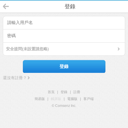
登錄
安全提問(未設置請忽略)
登錄
還沒有註冊？
首頁
|
登錄
|
註冊
簡易版
|
觸屏版
|
電腦版
|
客戶端
© Comsenz Inc.