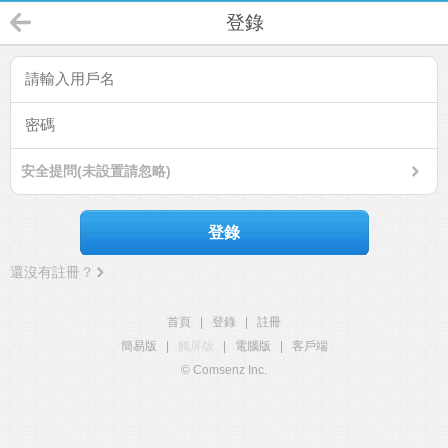
登錄
安全提問(未設置請忽略)
登錄
還沒有註冊？
首頁
|
登錄
|
註冊
簡易版
|
觸屏版
|
電腦版
|
客戶端
© Comsenz Inc.