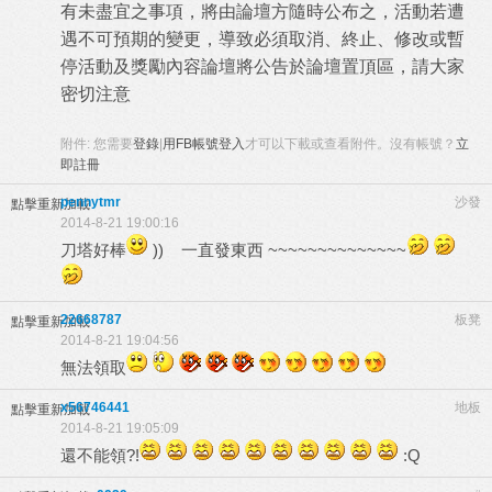
有未盡宜之事項，將由論壇方隨時公布之，活動若遭
遇不可預期的變更，導致必須取消、終止、修改或暫
停活動及獎勵內容論壇將公告於論壇置頂區，請大家
密切注意
附件:
您需要
登錄
|
用FB帳號登入
才可以下載或查看附件。沒有帳號？
立
即註冊
pennytmr
沙發
點擊重新加載
2014-8-21 19:00:16
刀塔好棒
)) 一直發東西 ~~~~~~~~~~~~~~
22668787
板凳
點擊重新加載
2014-8-21 19:04:56
無法領取
x56746441
地板
點擊重新加載
2014-8-21 19:05:09
還不能領?!
:Q