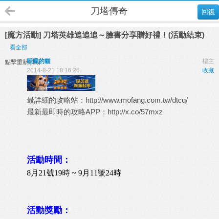
刀塔傳奇
回復
[魔方活動] 刀塔英雄追追追～臉書分享贈好禮！(活動結束)
看全部
聒噪的貓
樓主
點擊重新加載
2014-8-21 18:16:26
收藏
最詳細的攻略站：
http://www.mofang.com.tw/dtcq/
最新最即時的攻略APP：
http://x.co/57mxz
活動時間：
8月21號19時 ~ 9月11號24時
活動獎勵：