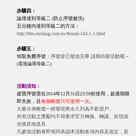
步驟四：
論壇達到等級二 (防止序號被洗)
五分鐘內達到等級二的方法：
http://bbs.mofang.com.tw/thread-143-1-1.html
步驟五：
領取免費序號：
序號皆已發放完畢 請期待新活動喔～
(需達論壇等級二)
活動須知：
虛寶序號需在2014年12月31日23:59前使用，超過期限
即失效，且
每個帳號只可使用一次
。
大量分身帳號一經發現將永久列為不歡迎戶。
所有活動之獎勵均不得要求官方轉換、轉讓、折現或
兌換其他道具
凡參加活動者即視同承認本活動各項內容及規定，若