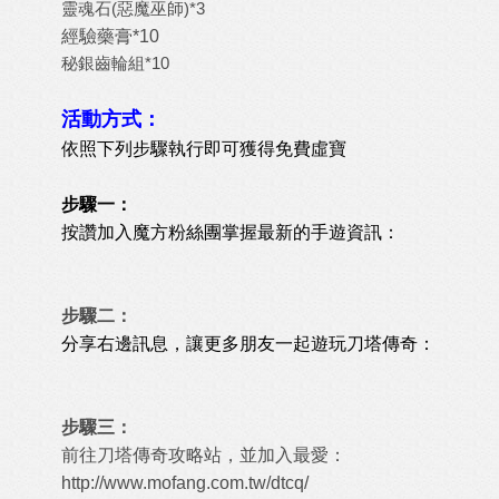
靈魂石(惡魔巫師)*3
經驗藥膏*10
秘銀齒輪組*10
活動方式：
依照下列步驟執行即可獲得免費虛寶
步驟一：
按讚加入魔方粉絲團掌握最新的手遊資訊：
步驟二：
分享右邊訊息，讓更多朋友一起遊玩刀塔傳奇：
步驟三：
前往刀塔傳奇攻略站，並加入最愛：
http://www.mofang.com.tw/dtcq/