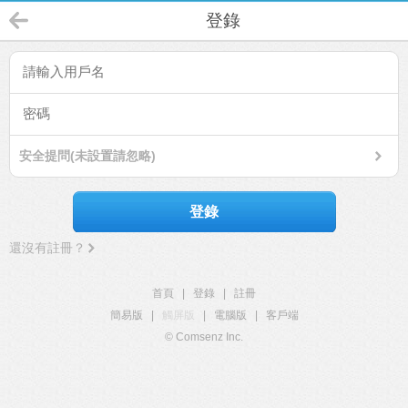
登錄
安全提問(未設置請忽略)
登錄
還沒有註冊？
首頁
|
登錄
|
註冊
簡易版
|
觸屏版
|
電腦版
|
客戶端
© Comsenz Inc.