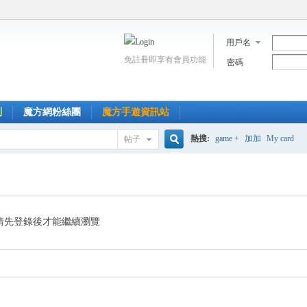
用戶名
免註冊即享有會員功能
密碼
到
魔方網粉絲團
魔方手遊資訊站
熱搜:
game +
加加
My card
帖子
搜
索
請先登錄後才能繼續瀏覽