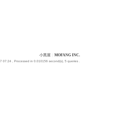
小黑屋
|
MOFANG INC.
7 07:24
, Processed in 0.010156 second(s), 5 queries .