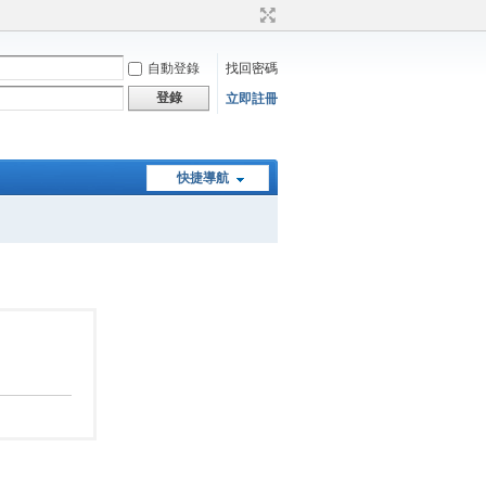
自動登錄
找回密碼
登錄
立即註冊
快捷導航