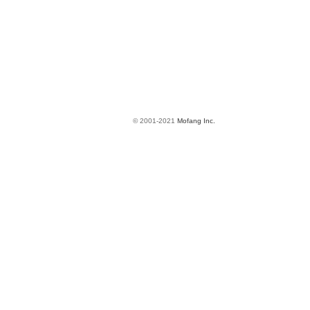
© 2001-2021
Mofang Inc.