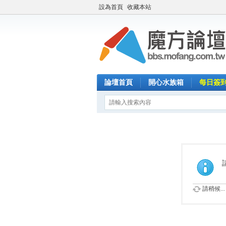
設為首頁
收藏本站
論壇首頁
開心水族箱
每日簽
請稍候...