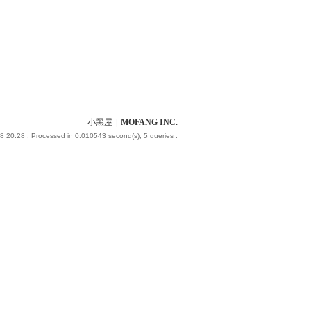
小黑屋
|
MOFANG INC.
8 20:28
, Processed in 0.010543 second(s), 5 queries .