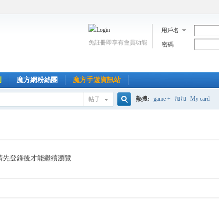
用戶名
免註冊即享有會員功能
密碼
到
魔方網粉絲團
魔方手遊資訊站
熱搜:
game +
加加
My card
帖子
搜
索
請先登錄後才能繼續瀏覽