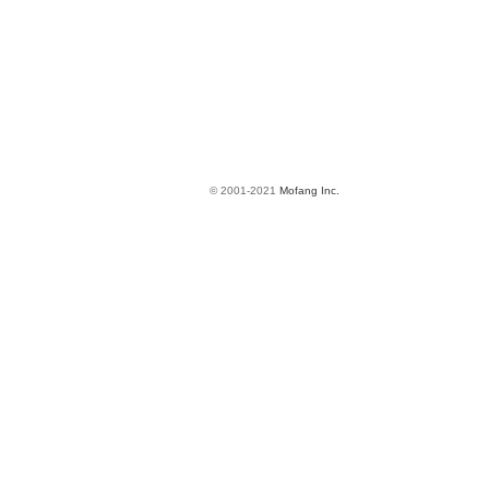
© 2001-2021
Mofang Inc.