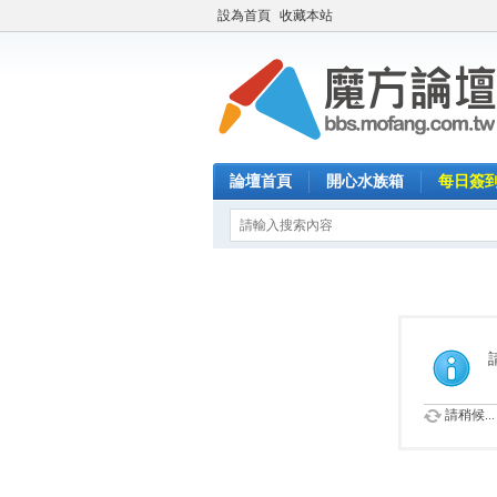
設為首頁
收藏本站
論壇首頁
開心水族箱
每日簽
請稍候...