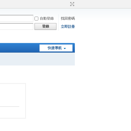
自動登錄
找回密碼
登錄
立即註冊
快捷導航