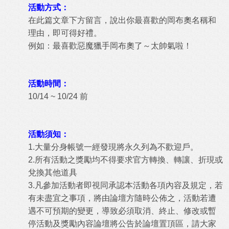
活動方式：
在此篇文章下方留言，說出你最喜歡的岡布奧名稱和
理由，即可得好禮。
例如：最喜歡惡魔獵手岡布奧了～太帥氣啦！
活動時間：
10/14 ~ 10/24 前
活動須知：
1.大量分身帳號一經發現將永久列為不歡迎戶。
2.所有活動之獎勵均不得要求官方轉換、轉讓、折現或
兌換其他道具
3.凡參加活動者即視同承認本活動各項內容及規定，若
有未盡宜之事項，將由論壇方隨時公佈之，活動
若遭
遇不可預期的變更，導致必須取消、終止、修改或暫
停活動及獎勵內容論壇將公告於論壇置頂區，
請大家