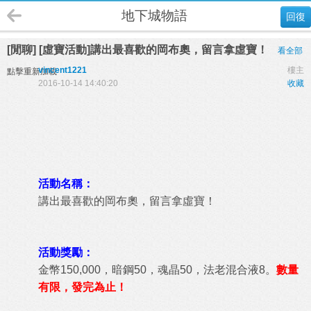
地下城物語
回復
[閒聊] [虛寶活動]講出最喜歡的岡布奧，留言拿虛寶！
看全部
vincent1221
樓主
點擊重新加載
2016-10-14 14:40:20
收藏
活動名稱：
講出最喜歡的岡布奧，留言拿虛寶！
活動獎勵：
金幣150,000，暗鋼50，魂晶50，法老混合液8。
數量
有限，發完為止！