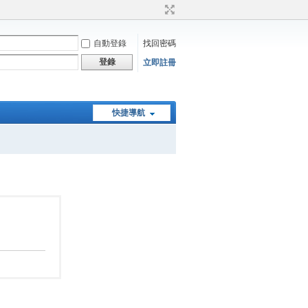
自動登錄
找回密碼
登錄
立即註冊
快捷導航