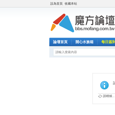
設為首頁
收藏本站
論壇首頁
開心水族箱
每日簽
請稍候...