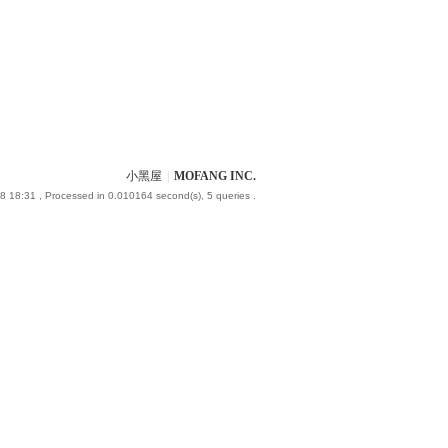
小黑屋
|
MOFANG INC.
8 18:31
, Processed in 0.010164 second(s), 5 queries .