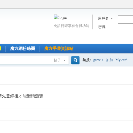
用戶名
免註冊即享有會員功能
密碼
到
魔方網粉絲團
魔方手遊資訊站
熱搜:
game +
加加
My card
帖子
搜
索
請先登錄後才能繼續瀏覽