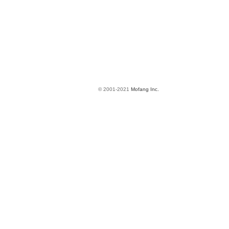
© 2001-2021
Mofang Inc.