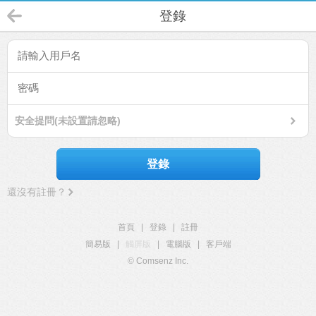
登錄
安全提問(未設置請忽略)
登錄
還沒有註冊？
首頁
|
登錄
|
註冊
簡易版
|
觸屏版
|
電腦版
|
客戶端
© Comsenz Inc.