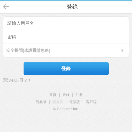
登錄
安全提問(未設置請忽略)
登錄
還沒有註冊？
首頁
|
登錄
|
註冊
簡易版
|
觸屏版
|
電腦版
|
客戶端
© Comsenz Inc.