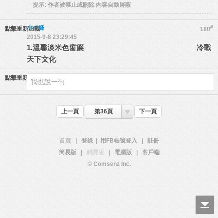
提示:
作者被禁止或刪除 內容自動屏蔽
小ㄚ鋒
#
點擊重新加載
180
2015-9-8 23:29:45
1.溫馨淡米色窗簾 冷戰
天下文化
點擊重新加載
上一頁
第36頁
下一頁
首頁
|
登錄
|
用FB帳號登入
|
註冊
簡易版
|
觸屏版
|
電腦版
|
客戶端
© Comsenz Inc.