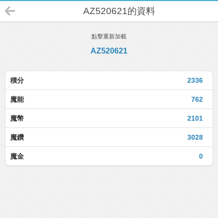
AZ520621的資料
點擊重新加載
AZ520621
積分
2336
魔能
762
魔幣
2101
魔鑽
3028
魔金
0