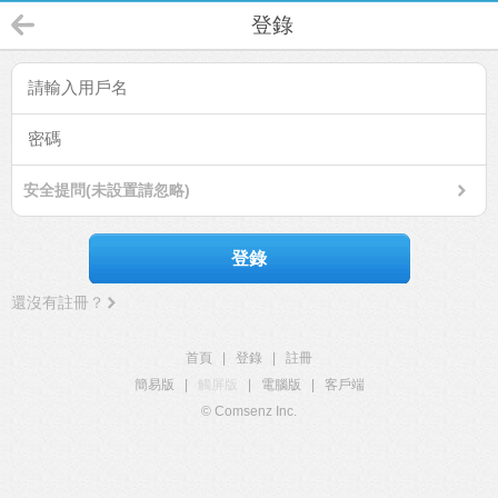
登錄
安全提問(未設置請忽略)
登錄
還沒有註冊？
首頁
|
登錄
|
註冊
簡易版
|
觸屏版
|
電腦版
|
客戶端
© Comsenz Inc.