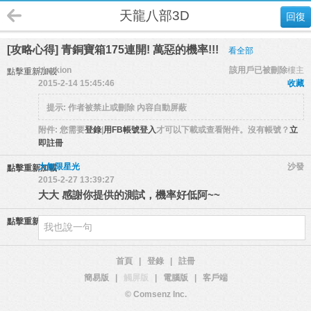
天龍八部3D
回復
[攻略心得] 青銅寶箱175連開! 萬惡的機率!!!
看全部
blackion
該用戶已被刪除
樓主
點擊重新加載
2015-2-14 15:45:46
收藏
提示:
作者被禁止或刪除 內容自動屏蔽
附件:
您需要
登錄
|
用FB帳號登入
才可以下載或查看附件。沒有帳號？
立
即註冊
大無限星光
沙發
點擊重新加載
2015-2-27 13:39:27
大大 感謝你提供的測試，機率好低阿~~
點擊重新加載
首頁
|
登錄
|
註冊
簡易版
|
觸屏版
|
電腦版
|
客戶端
© Comsenz Inc.