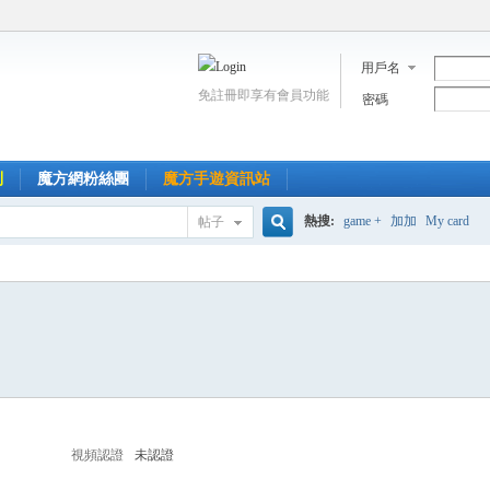
用戶名
免註冊即享有會員功能
密碼
到
魔方網粉絲團
魔方手遊資訊站
熱搜:
game +
加加
My card
帖子
搜
索
視頻認證
未認證