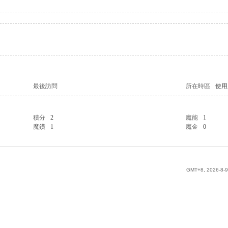
最後訪問
所在時區
使用
積分
2
魔能
1
魔鑽
1
魔金
0
GMT+8, 2026-8-9