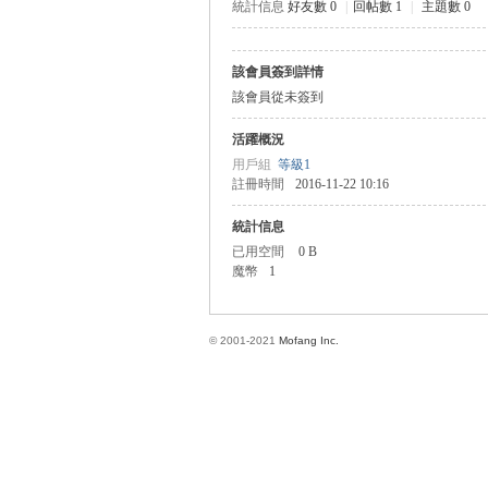
統計信息
好友數 0
|
回帖數 1
|
主題數 0
該會員簽到詳情
方
該會員從未簽到
活躍概況
用戶組
等級1
註冊時間
2016-11-22 10:16
統計信息
已用空間
0 B
魔幣
1
網
© 2001-2021
Mofang Inc.