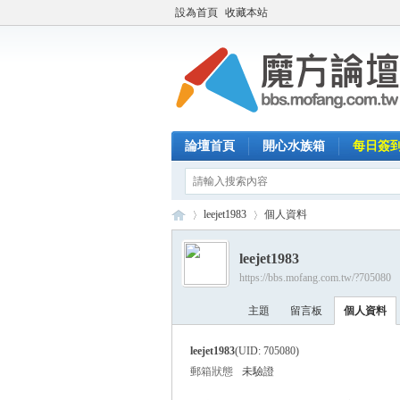
設為首頁
收藏本站
論壇首頁
開心水族箱
每日簽
leejet1983
個人資料
leejet1983
https://bbs.mofang.com.tw/?705080
魔
›
›
主題
留言板
個人資料
leejet1983
(UID: 705080)
郵箱狀態
未驗證