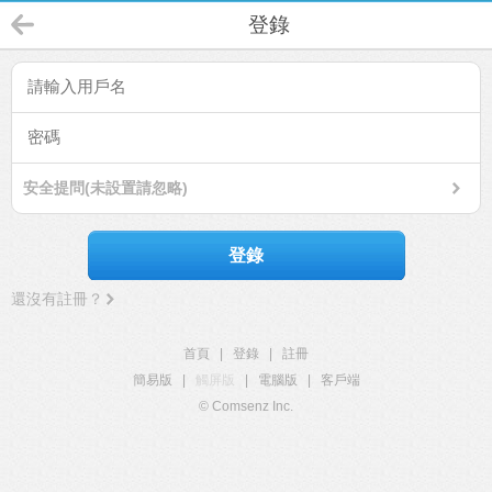
登錄
安全提問(未設置請忽略)
登錄
還沒有註冊？
首頁
|
登錄
|
註冊
簡易版
|
觸屏版
|
電腦版
|
客戶端
© Comsenz Inc.