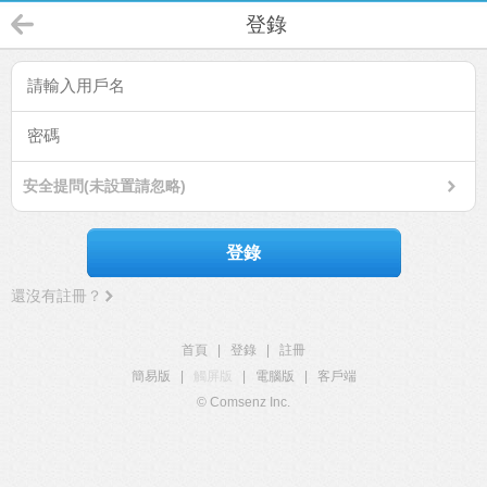
登錄
安全提問(未設置請忽略)
登錄
還沒有註冊？
首頁
|
登錄
|
註冊
簡易版
|
觸屏版
|
電腦版
|
客戶端
© Comsenz Inc.