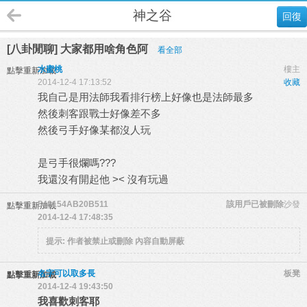
神之谷
回復
[八卦閒聊] 大家都用啥角色阿
看全部
水蜜桃
樓主
點擊重新加載
2014-12-4 17:13:52
收藏
我自己是用法師我看排行榜上好像也是法師最多
然後刺客跟戰士好像差不多
然後弓手好像某都沒人玩
是弓手很爛嗎???
我還沒有開起他 >< 沒有玩過
548154AB20B511
該用戶已被刪除
沙發
點擊重新加載
2014-12-4 17:48:35
提示:
作者被禁止或刪除 內容自動屏蔽
名字可以取多長
板凳
點擊重新加載
2014-12-4 19:43:50
我喜歡刺客耶