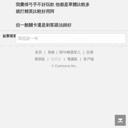
我覺得弓手不好玩欸 他都是單體比較多
就打精英比較好用阿
但一般關卡還是刺客跟法師好
點擊重新加載
首頁
|
登錄
|
用FB帳號登入
|
註冊
簡易版
|
觸屏版
|
電腦版
|
客戶端
© Comsenz Inc.