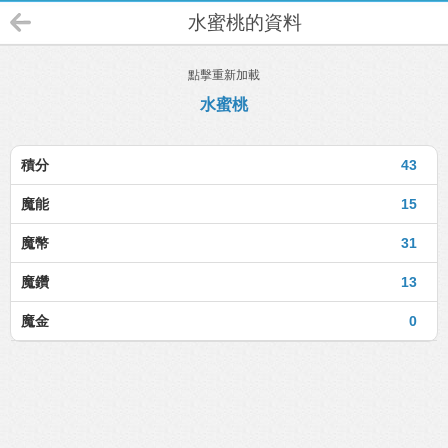
水蜜桃的資料
點擊重新加載
水蜜桃
積分
43
魔能
15
魔幣
31
魔鑽
13
魔金
0