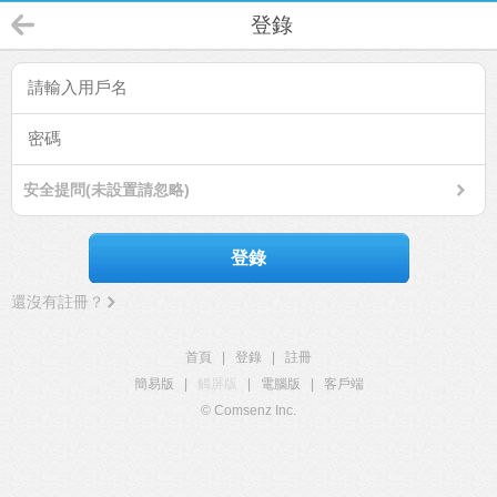
登錄
安全提問(未設置請忽略)
登錄
還沒有註冊？
首頁
|
登錄
|
註冊
簡易版
|
觸屏版
|
電腦版
|
客戶端
© Comsenz Inc.