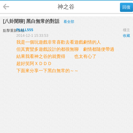
神之谷
回復
[八卦閒聊] 黑白無常的對話
看全部
PLLLL555
樓主
點擊重新加載
2014-12-1 15:33:53
收藏
我是一個玩遊戲非常喜歡去看遊戲劇情的人
但其實蠻多遊戲設計的都很無聊 劇情都隨便帶過
結果我看神之谷的就覺得 也太有心了
超好笑阿ＸＤＤＤ
下面來分享一下黑白無常的～～