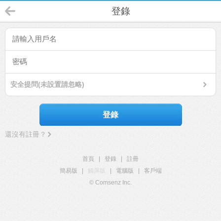
登錄
安全提問(未設置請忽略)
登錄
還沒有註冊？
首頁
|
登錄
|
註冊
簡易版
|
觸屏版
|
電腦版
|
客戶端
© Comsenz Inc.