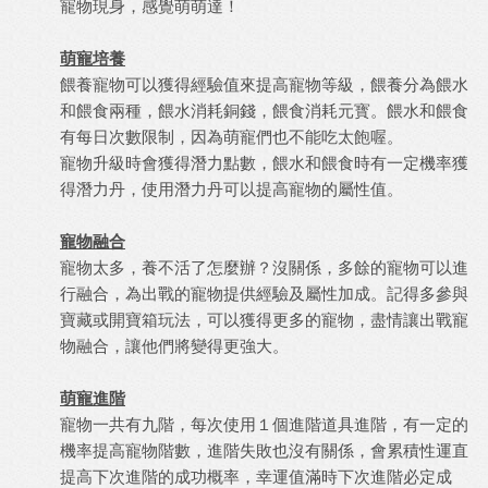
寵物現身，感覺萌萌達！
萌寵培養
餵養寵物可以獲得經驗值來提高寵物等級，餵養分為餵水
和餵食兩種，餵水消耗銅錢，餵食消耗元寳。餵水和餵食
有每日次數限制，因為萌寵們也不能吃太飽喔。
寵物升級時會獲得潛力點數，餵水和餵食時有一定機率獲
得潛力丹，使用潛力丹可以提高寵物的屬性值。
寵物融合
寵物太多，養不活了怎麼辦？沒關係，多餘的寵物可以進
行融合，為出戰的寵物提供經驗及屬性加成。記得多參與
寶藏或開寶箱玩法，可以獲得更多的寵物，盡情讓出戰寵
物融合，讓他們將變得更強大。
萌寵進階
寵物一共有九階，每次使用１個進階道具進階，有一定的
機率提高寵物階數，進階失敗也沒有關係，會累積性運直
提高下次進階的成功概率，幸運值滿時下次進階必定成