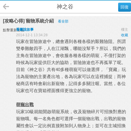
神之谷
回復
[攻略心得] 寵物系統介紹
看全部
看圖說故事
樓主
點擊重新加載
2014-12-1 13:34:28
收藏
玩家在冒險旅途中，總會遇到各種各樣的艱難險阻。所謂
雙拳難敵四手，人在江湖飄，哪能沒幫手？所以，我們的
主角在冒險旅途中，會收服各種各樣的萌寵，不僅打架的
時候為玩家提供巨大的協助，冒險旅途也不再孤單了呢。
目前《神之谷》共有40多種萌寵可以做選擇，「寶藏」玩
法為寵物的主要產出地，各為玩家可以在這裡捕捉；而神
秘商店有時會刷出新寵物，記得多多關注喔。當然，各位
玩家也可在寶箱裡面獲得更強立的寵物。
萌寵出戰
玩家10級就能開啟萌寵系統，收及寵物碎片可招換對應的
寵物哦。每一名角色都可選擇一個寵物出戰，出戰的寵物
屬性會以一定比例直接附加到人物身上；並可在主城招換