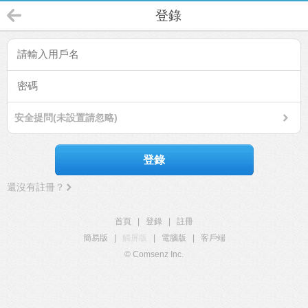
登錄
安全提問(未設置請忽略)
登錄
還沒有註冊？
首頁
|
登錄
|
註冊
簡易版
|
觸屏版
|
電腦版
|
客戶端
© Comsenz Inc.