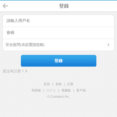
登錄
安全提問(未設置請忽略)
登錄
還沒有註冊？
首頁
|
登錄
|
註冊
簡易版
|
觸屏版
|
電腦版
|
客戶端
© Comsenz Inc.