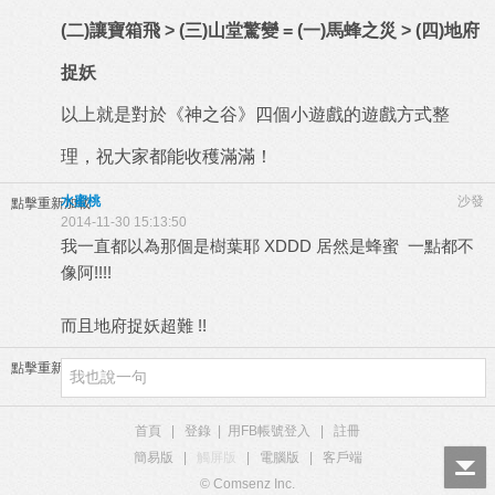
(
二
)
讓寶箱飛
> (
三
)
山堂驚變
= (
一
)
馬蜂之災
> (
四
)
地府
捉妖
以上就是對於《神之谷》四個小遊戲的遊戲方式整
理，祝大家都能收穫滿滿！
水蜜桃
沙發
點擊重新加載
2014-11-30 15:13:50
我一直都以為那個是樹葉耶 XDDD 居然是蜂蜜 一點都不
像阿!!!!
而且地府捉妖超難 !!
點擊重新加載
首頁
|
登錄
|
用FB帳號登入
|
註冊
簡易版
|
觸屏版
|
電腦版
|
客戶端
© Comsenz Inc.