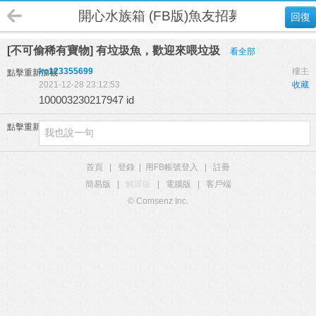
開心水族箱 (FB版)魚友招募
回復
[不可偷稀有寶物] 有垃圾魚，歡迎來喂垃圾
看全部
ko123355699
樓主
點擊重新加載
2021-12-28 23:12:53
收藏
100003230217947 id
點擊重新加載
首頁
|
登錄
|
用FB帳號登入
|
註冊
簡易版
|
觸屏版
|
電腦版
|
客戶端
© Comsenz Inc.