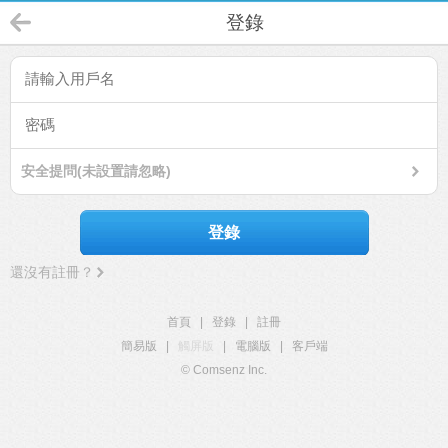
登錄
安全提問(未設置請忽略)
登錄
還沒有註冊？
首頁
|
登錄
|
註冊
簡易版
|
觸屏版
|
電腦版
|
客戶端
© Comsenz Inc.