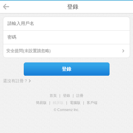
登錄
安全提問(未設置請忽略)
登錄
還沒有註冊？
首頁
|
登錄
|
註冊
簡易版
|
觸屏版
|
電腦版
|
客戶端
© Comsenz Inc.