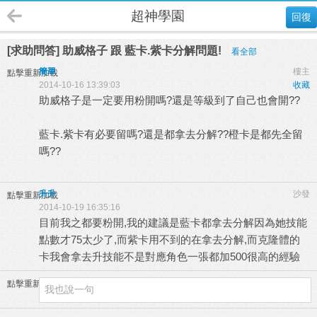
超神學園
回復
[求助問答] 助威格子 跟 藍卡.紫卡分解問題!
看全部
簡單
樓主
點擊重新加載
2014-10-16 13:39:03
收藏
助威格子是一定要用粉開嗎?還是等級到了自己也會開??
藍卡.紫卡有必要留嗎?還是都拿去分解??橙卡是都先全留
嗎??
升升
沙發
點擊重新加載
2014-10-19 16:35:16
目前我之都要粉開,我的建議是藍卡都拿去分解因為她技能
點數才75太少了,而紫卡用不到的在拿去分解,而克隆體的
卡我會拿去升技能不是對應角色一張都加500很高的經驗
點擊重新加載