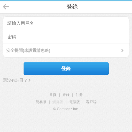
登錄
安全提問(未設置請忽略)
登錄
還沒有註冊？
首頁
|
登錄
|
註冊
簡易版
|
觸屏版
|
電腦版
|
客戶端
© Comsenz Inc.