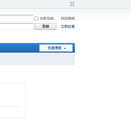
自動登錄
找回密碼
登錄
立即註冊
快捷導航