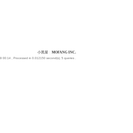
小黑屋
|
MOFANG INC.
9 00:14
, Processed in 0.012150 second(s), 5 queries .