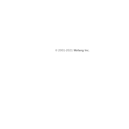
© 2001-2021
Mofang Inc.