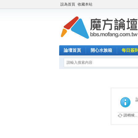
設為首頁
收藏本站
論壇首頁
開心水族箱
每日簽
請稍候...