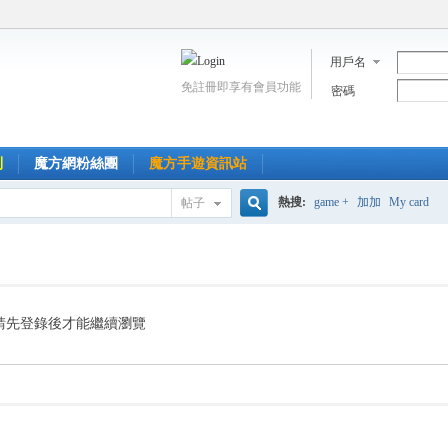
用戶名
免註冊即享有會員功能
密碼
到
魔方網粉絲團
魔方手遊資訊站
熱搜:
game +
加加
My card
帖子
搜
索
請先登錄後才能繼續瀏覽