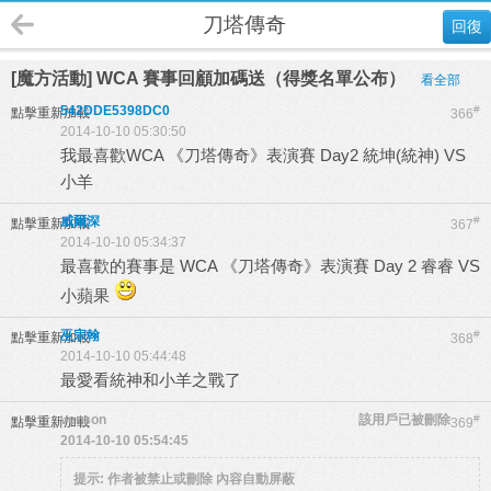
刀塔傳奇
回復
[魔方活動] WCA 賽事回顧加碼送（得獎名單公布）
看全部
542DDE5398DC0
#
點擊重新加載
366
2014-10-10 05:30:50
我最喜歡WCA 《刀塔傳奇》表演賽 Day2 統坤(統神) VS
小羊
威爾深
#
點擊重新加載
367
2014-10-10 05:34:37
最喜歡的賽事是 WCA 《刀塔傳奇》表演賽 Day 2 睿睿 VS
小蘋果
巫宗翰
#
點擊重新加載
368
2014-10-10 05:44:48
最愛看統神和小羊之戰了
venson
該用戶已被刪除
#
點擊重新加載
369
2014-10-10 05:54:45
提示:
作者被禁止或刪除 內容自動屏蔽