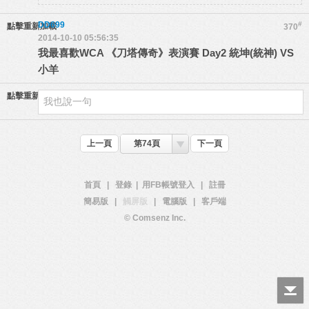
DD699
#
點擊重新加載
370
2014-10-10 05:56:35
我最喜歡WCA 《刀塔傳奇》表演賽 Day2 統坤(統神) VS
小羊
點擊重新加載
上一頁
第74頁
下一頁
首頁
|
登錄
|
用FB帳號登入
|
註冊
簡易版
|
觸屏版
|
電腦版
|
客戶端
© Comsenz Inc.