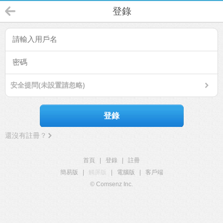
登錄
安全提問(未設置請忽略)
登錄
還沒有註冊？
首頁
|
登錄
|
註冊
簡易版
|
觸屏版
|
電腦版
|
客戶端
© Comsenz Inc.