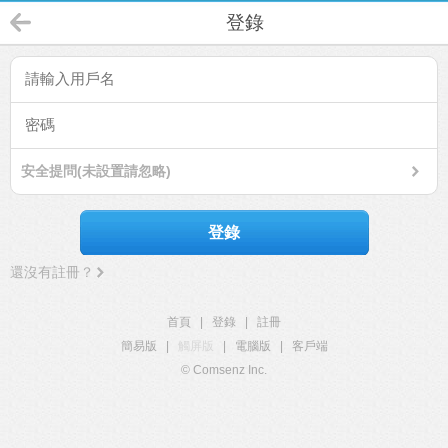
登錄
安全提問(未設置請忽略)
登錄
還沒有註冊？
首頁
|
登錄
|
註冊
簡易版
|
觸屏版
|
電腦版
|
客戶端
© Comsenz Inc.