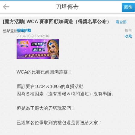
刀塔傳奇
回復
[魔方活動] WCA 賽事回顧加碼送（得獎名單公布）
看全部
聒噪的貓
樓主
點擊重新加載
2014-10-9 16:02:36
收藏
WCA的比賽已經圓滿落幕！
原訂要在10/04＆10/05的直播活動
因為各種因素（沒有播報＆時間過短）沒有舉辦。
但是為了廣大的刀塔玩家們！
已經幫各位爭取到的禮包還是要送給大家！