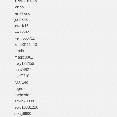
ii1992810225
janbo
jerryhong
joe0858
jrwalk16
k485592
keith666711
ksa00111420
madk
magic0982
play123456
pou74927
pter7210
r90714o
regreter
rochester
smile70308
solo19881216
song6680