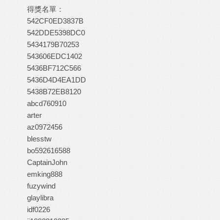
得獎名單：
542CF0ED3837B
542DDE5398DC0
5434179B70253
543606EDC1402
5436BF712C566
5436D4D4EA1DD
5438B72EB8120
abcd760910
arter
az0972456
blesstw
bo592616588
CaptainJohn
emking888
fuzywind
glaylibra
idf0226