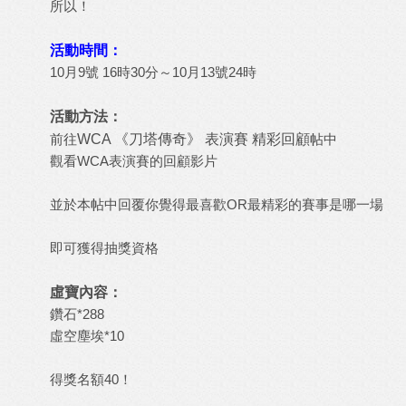
所以！
活動時間：
10月9號 16時30分～10月13號24時
活動方法：
前往
WCA 《刀塔傳奇》 表演賽 精彩回顧
帖中
觀看WCA表演賽的回顧影片
並於本帖中回覆你覺得最喜歡OR最精彩的賽事是哪一場
即可獲得抽獎資格
虛寶內容：
鑽石*288
虛空塵埃*10
得獎名額40！