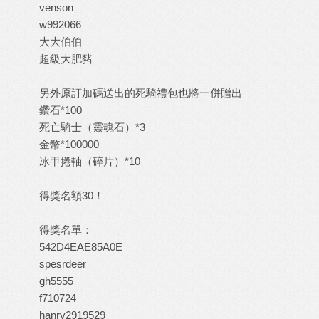
venson
w992066
大大伯伯
超級大肥豬
另外原訂加碼送出的死騎禮包也將一併贈出
鑽石*100
死亡騎士（靈魂石）*3
金幣*100000
冰甲捲軸（碎片）*10
得獎名額30！
得獎名單：
542D4EAE85A0E
spesrdeer
gh5555
f710724
hanry2919529