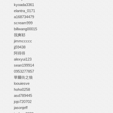
kyoada3361
elantra_0171
a168734479
scream999
billwang00015
我爽耶
jimmccccc
jj59438
阿得得
alexyui123
sean199914
0953277857
華爾街之狼
loouiesve
hoho0258
asd789445
jojo720702
jasonjeff