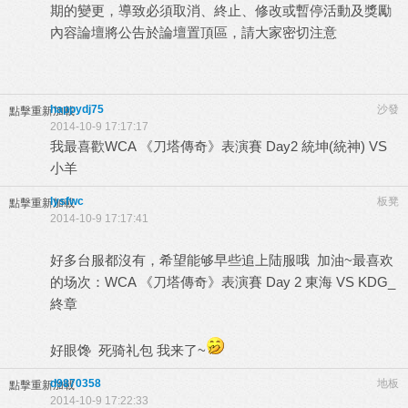
期的變更，導致必須取消、終止、修改或暫停活動及獎勵
內容論壇將公告於論壇置頂區，請大家密切注意
happydj75
沙發
點擊重新加載
2014-10-9 17:17:17
我最喜歡WCA 《刀塔傳奇》表演賽 Day2 統坤(統神) VS
小羊
lysfwc
板凳
點擊重新加載
2014-10-9 17:17:41
好多台服都沒有，希望能够早些追上陆服哦 加油~最喜欢
的场次：WCA 《刀塔傳奇》表演賽 Day 2 東海 VS KDG_
終章
好眼馋 死骑礼包 我来了~
d9870358
地板
點擊重新加載
2014-10-9 17:22:33