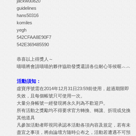
jackwu0820
guidelines
hans50316
komiles
yegh
542CFAA8E90F7
542E369485590
恭喜以上得獎人～
喵喵將會請喵喵的夥伴協助發獎還請各位耐心等候喔︿︿
活動須知：
虛寶序號需在2014年12月31日23:59前使用，超過期限即
失效，且每個帳號只可使用一次。
大量分身帳號一經發現將永久列為不歡迎戶。
所有活動之獎勵均不得要求官方轉換、轉讓、折現或兌換
其他道具
凡參加活動者即視同承認本活動各項內容及規定，若有未
盡宜之事項，將由論壇方隨時公布之，活動若遭遇不可預