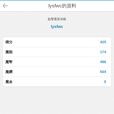
lysfwc的資料
點擊重新加載
lysfwc
積分
425
魔能
174
魔幣
496
魔鑽
504
魔金
0