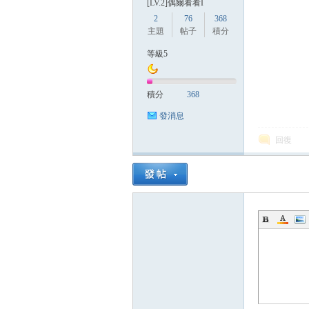
[LV.2]偶爾看看I
2
76
368
主題
帖子
積分
等級5
積分
368
發消息
回復