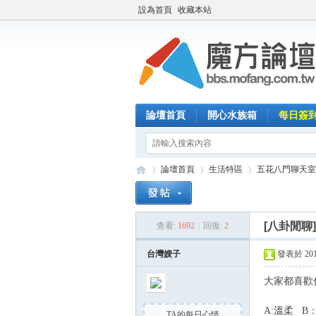
設為首頁
收藏本站
論壇首頁
開心水族箱
每日簽
論壇首頁
生活特區
五花八門聊天室
[八卦閒聊
查看:
1692
|
回復:
2
魔
»
›
›
台灣嫂子
發表於 2019-
大家都喜歡
A:溫柔 B
TA的每日心情