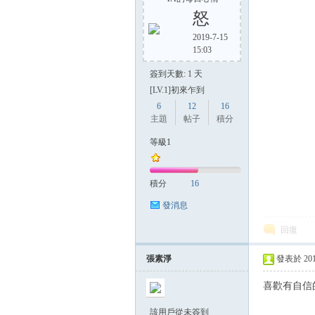
怒
2019-7-15
15:03
方
簽到天數: 1 天
[LV.1]初來乍到
6
12
16
主題
帖子
積分
等級1
積分
16
網
發消息
回復
張素淨
發表於 2019-
喜歡有自信
該用戶從未簽到