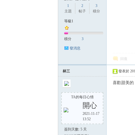
1
2
3
主題
帖子
積分
等級1
積分
3
發消息
回復
林三
發表於 2019-
喜
TA的每日心情
開心
2021-11-17
13:52
簽到天數: 5 天