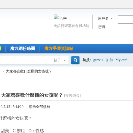
用戶名
免註冊即享有會員功能
密碼
到
魔方網粉絲團
魔方手遊資訊站
熱搜:
game +
加加
My card
帖子
搜
大家都喜歡什麼樣的女孩呢？
索
]
大家都喜歡什麼樣的女孩呢？
[複製鏈接]
›
7-15 15:14:29
|
顯示全部樓層
什麼樣的女孩呢？
：甜美 C:禦姐 D：性感