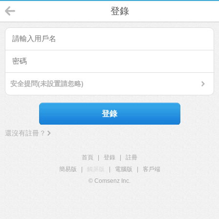
登錄
安全提問(未設置請忽略)
登錄
還沒有註冊？
首頁
|
登錄
|
註冊
簡易版
|
觸屏版
|
電腦版
|
客戶端
© Comsenz Inc.