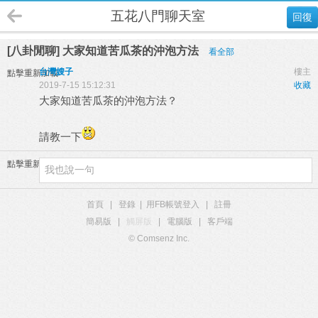
五花八門聊天室
回復
[八卦閒聊] 大家知道苦瓜茶的沖泡方法
看全部
台灣嫂子
樓主
點擊重新加載
2019-7-15 15:12:31
收藏
大家知道苦瓜茶的沖泡方法？
請教一下
點擊重新加載
首頁
|
登錄
|
用FB帳號登入
|
註冊
簡易版
|
觸屏版
|
電腦版
|
客戶端
© Comsenz Inc.