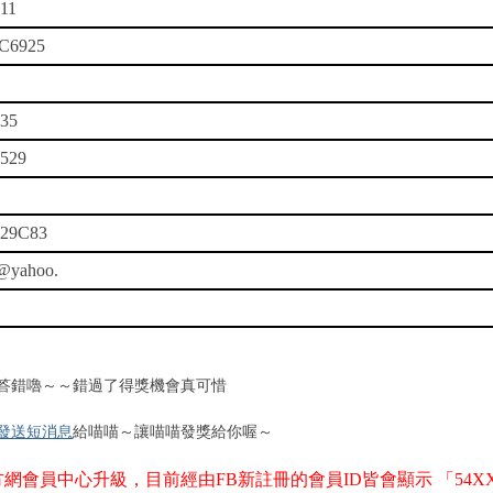
11
C6925
935
9529
E29C83
@yahoo.
答錯嚕～～錯過了得獎機會真可惜
發送短消息
給喵喵～讓喵喵發獎給你喔～
網會員中心升級，目前經由FB新註冊的會員ID皆會顯示 「54X