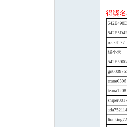
得獎名
542E498
542E5D4
rock4177
楊小天
542E5900
gn000976
teana0306
teana1208
sniper001
ada75211
lionking7