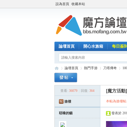
設為首頁
收藏本站
論壇首頁
開心水族箱
每日簽
論壇首頁
熱門手游
刀塔傳奇
1
[魔方活動
查看:
36079
|
回復:
364
魔
»
›
›
›
本帖為搶樓帖
搶樓
聒噪的貓
發表於 2014-