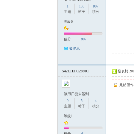
1
133
907
主題
帖子
積分
等級6
積分
907
發消息
542E1EFC2880C
發表於 2014-
此帖僅作
該用戶從未簽到
0
5
4
主題
帖子
積分
等級1
積分
4