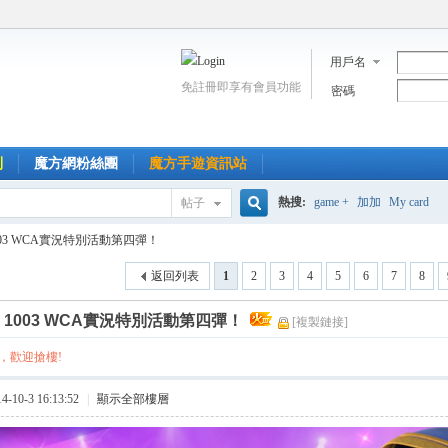
用戶名
免註冊即享有會員功能
密碼
到
魔方網粉絲團
魔方手遊資訊站
熱搜:
game +
加加
My card
帖子
搜
003 WCA實況特別活動第四彈！
返回列表
1
2
3
4
5
6
7
8
索
]
1003 WCA實況特別活動第四彈！
[複製鏈接]
，歡迎搶樓!
10-3 16:13:52
|
顯示全部樓層