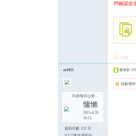
們確認並
回復
ar1021
發表於 2014-
此帖僅作
TA的每日心情
慵懶
2015-4-20
10:15
簽到天數: 211 天
[LV.7]常住居民III