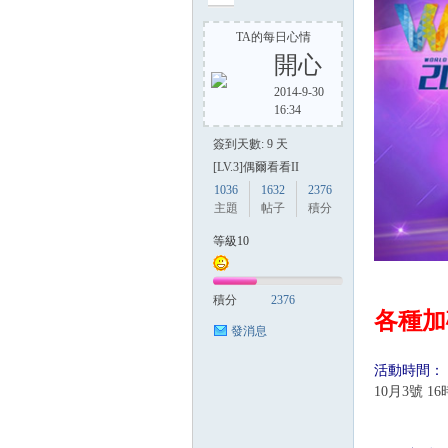
TA的每日心情
開心
方
2014-9-30
16:34
簽到天數: 9 天
[LV.3]偶爾看看II
1036
1632
2376
主題
帖子
積分
等級10
網
積分
2376
各種加
發消息
活動時間：
10月3號 16