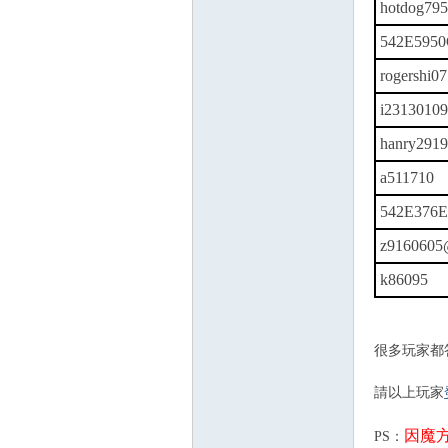
hotdog795
542E5950
rogershi07
i2313010
hanry291
a511710
542E376
z9160605
k86095
很多玩家都
請以上玩家
因魔方
PS：