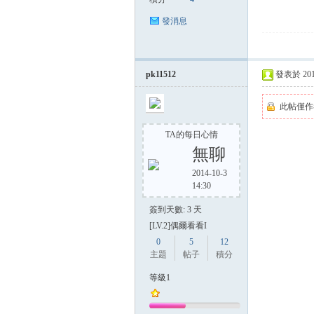
發消息
pk11512
發表於 2014-
此帖僅作
TA的每日心情
無聊
2014-10-3
14:30
簽到天數: 3 天
[LV.2]偶爾看看I
0
5
12
主題
帖子
積分
等級1