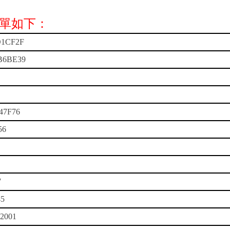
單如下：
D1CF2F
B6BE39
47F76
56
7
45
22001