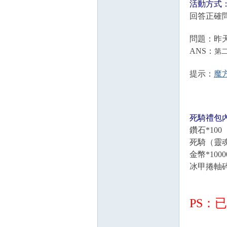
活動方式
回答正確
問題：昨
ANS：
第
提示：
魔
死騎禮包
鑽石*100
死騎（靈魂
金幣*1000
冰甲捲軸碎
PS：