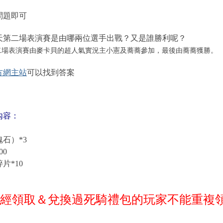
：
問題即可
天第二場表演賽是由哪兩位選手出戰？又是誰勝利呢？
二場表演賽由麥卡貝的超人氣實況主小憲及蕎蕎參加，最後由蕎蕎獲勝。
方網主站
可以找到答案
內容：
石）*3
00
片*10
已經領取＆兌換過死騎禮包的玩家不能重複