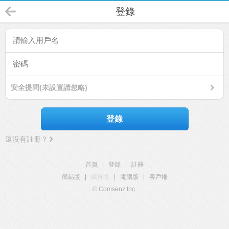
登錄
安全提問(未設置請忽略)
登錄
還沒有註冊？
首頁
|
登錄
|
註冊
簡易版
|
觸屏版
|
電腦版
|
客戶端
© Comsenz Inc.