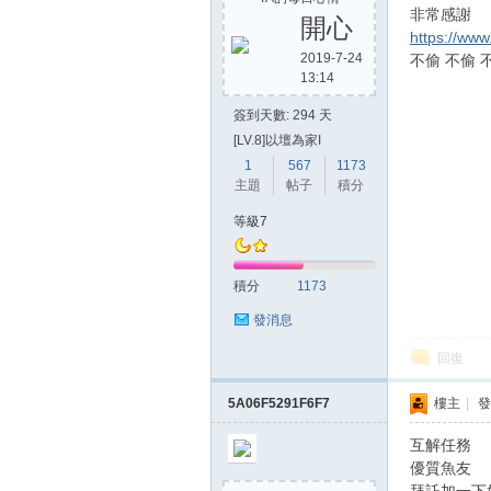
非常感謝
開心
https://ww
2019-7-24
不偷 不偷 
13:14
方
簽到天數: 294 天
[LV.8]以壇為家I
1
567
1173
主題
帖子
積分
等級7
積分
1173
網
發消息
回復
5A06F5291F6F7
樓主
|
發
互解任務
優質魚友