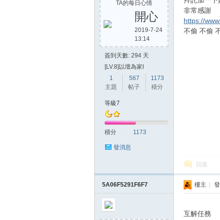
拜託加一下
TA的每日心情
非常感謝
開心
https://ww
2019-7-24
不偷 不偷 
13:14
簽到天數: 294 天
[LV.8]以壇為家I
1
567
1173
主題
帖子
積分
等級7
積分
1173
發消息
回復
5A06F5291F6F7
樓主
|
發
互解任務