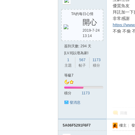
優質魚友
拜託加一下
TA的每日心情
非常感謝
開心
https://ww
2019-7-24
不偷 不偷 
13:14
簽到天數: 294 天
[LV.8]以壇為家I
1
567
1173
主題
帖子
積分
等級7
積分
1173
發消息
回復
5A06F5291F6F7
樓主
|
發