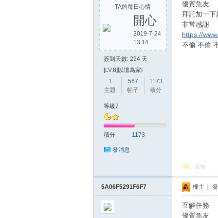
優質魚友
TA的每日心情
拜託加一下
開心
非常感謝
2019-7-24
https://ww
13:14
不偷 不偷 
簽到天數: 294 天
[LV.8]以壇為家I
1
567
1173
主題
帖子
積分
等級7
積分
1173
發消息
回復
5A06F5291F6F7
樓主
|
發
互解任務
優質魚友