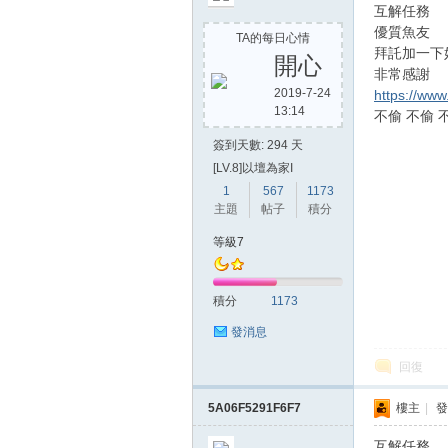
互解任務
優質魚友
TA的每日心情
拜託加一下
開心
非常感謝
2019-7-24
https://ww
13:14
不偷 不偷 
簽到天數: 294 天
[LV.8]以壇為家I
1
567
1173
主題
帖子
積分
等級7
積分
1173
發消息
回復
5A06F5291F6F7
樓主
|
發
互解任務