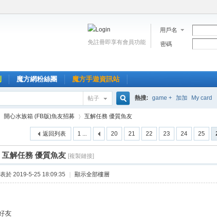
用戶名
免註冊即享有會員功能
密碼
到
魔方網粉絲團
魔方手遊資訊站
熱搜:
game +
加加
My card
帖子
搜
開心水族箱 (FB版)魚友招募
互解任務 優質魚友
返回列表
1 ...
20
21
22
23
24
25
索
]
互解任務 優質魚友
[複製鏈接]
›
表於 2019-5-25 18:09:35
|
顯示全部樓層
好友