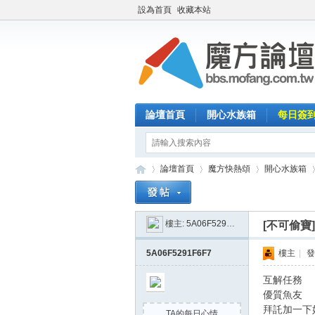
設為首頁
收藏本站
論壇首頁
開心水族箱
每日簽
論壇首頁
魔方快熱頌
開心水族箱
樓主:
5A06F5291F6F7
[不可偷寶
魔
»
›
›
›
5A06F5291F6F7
樓主
|
發
互解任務
優質魚友
拜託加一下
TA的每日心情