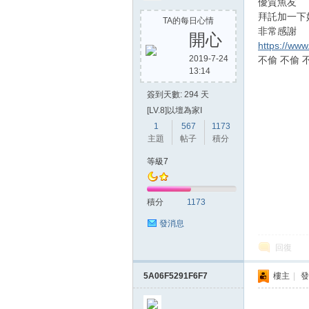
優質魚友
拜託加一下
TA的每日心情
非常感謝
開心
https://ww
2019-7-24
不偷 不偷 
13:14
簽到天數: 294 天
[LV.8]以壇為家I
1
567
1173
主題
帖子
積分
等級7
積分
1173
發消息
回復
5A06F5291F6F7
樓主
|
發