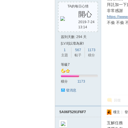
拜託加一下
TA的每日心情
非常感謝
開心
https://ww
2019-7-24
不偷 不偷 
13:14
簽到天數: 294 天
[LV.8]以壇為家I
1
567
1173
主題
帖子
積分
等級7
積分
1173
發消息
回復
5A06F5291F6F7
樓主
|
發
互解任務