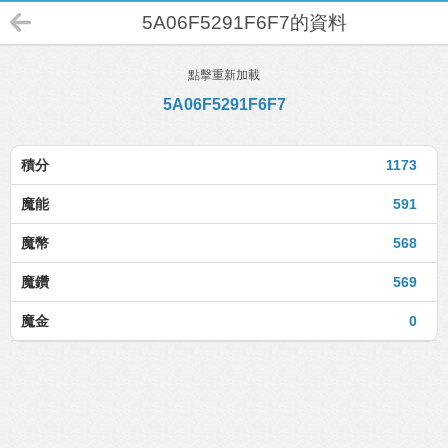
5A06F5291F6F7的資料
點擊重新加載
5A06F5291F6F7
積分
1173
魔能
591
魔幣
568
魔鑽
569
魔金
0