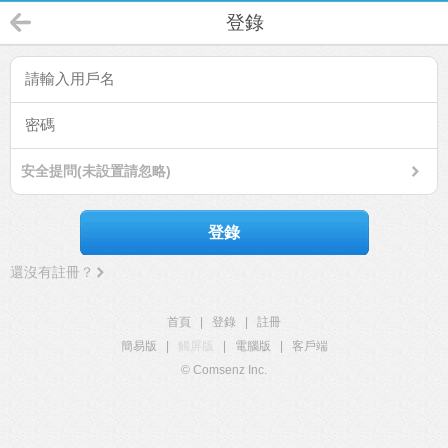
登錄
安全提問(未設置請忽略)
登錄
還沒有註冊？
首頁
|
登錄
|
註冊
簡易版
|
觸屏版
|
電腦版
|
客戶端
© Comsenz Inc.